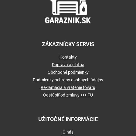
t
i
e
ZÁKAZNÍCKY SERVIS
Kontakty
Doprava a platba
Obchodné podmienky
Podmienky ochrany osobných údajov
Reklamácia a vrátenie tovaru
Odstúpiť od zmluvy >>> TU
UŽITOČNÉ INFORMÁCIE
O nás