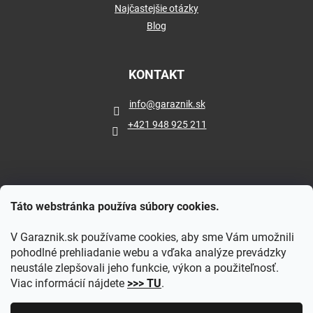
Najčastejšie otázky
Blog
KONTAKT
info
@
garaznik.sk
+421 948 925 211
Táto webstránka používa súbory cookies.
V Garaznik.sk používame cookies, aby sme Vám umožnili
pohodlné prehliadanie webu a vďaka analýze prevádzky
neustále zlepšovali jeho funkcie, výkon a použiteľnosť.
Viac informácií nájdete
>>> TU
.
Vytvoril Shoptet
|
Upravil Balkys