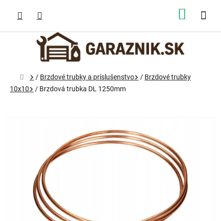
Prejsť
na
NÁKUP
obsah
KOŠÍK
Domov
/
Brzdové trubky a príslušenstvo
/
Brzdové trubky
10x10
/
Brzdová trubka DL 1250mm