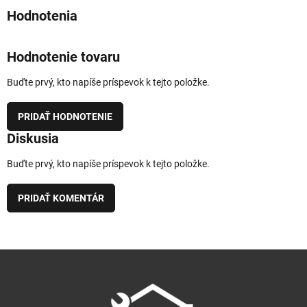
Hodnotenie tovaru
Buďte prvý, kto napíše príspevok k tejto položke.
PRIDAŤ HODNOTENIE
Diskusia
Buďte prvý, kto napíše príspevok k tejto položke.
PRIDAŤ KOMENTÁR
Z
á
p
ä