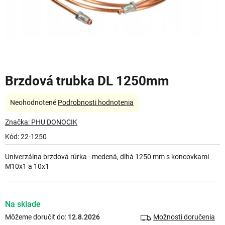
Brzdová trubka DL 1250mm
Priemerné
Neohodnotené
Podrobnosti hodnotenia
hodnotenie
produktu
Značka:
PHU DONOCIK
je
Kód:
22-1250
0,0
z
Univerzálna brzdová rúrka - medená, dlhá 1250 mm s koncovkami
5
M10x1 a 10x1
hviezdičiek.
Na sklade
Môžeme doručiť do:
12.8.2026
Možnosti doručenia