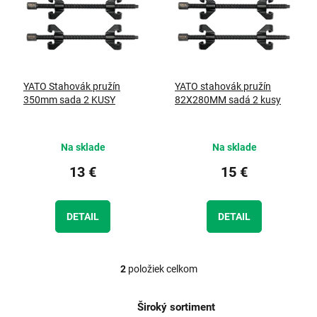
d
i
u
s
k
p
t
r
o
o
YATO Stahovák pružín
YATO stahovák pružín
v
d
350mm sada 2 KUSY
82X280MM sadá 2 kusy
u
k
t
Na sklade
Na sklade
o
v
13 €
15 €
DETAIL
DETAIL
2
položiek celkom
O
v
l
Široký sortiment
á