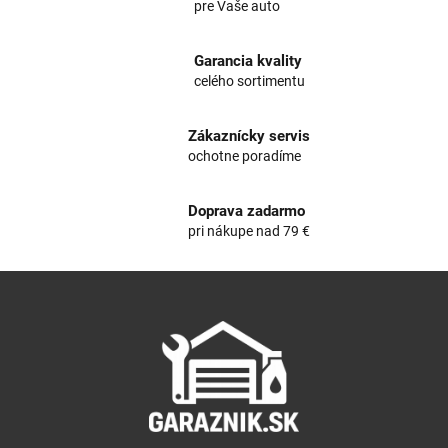
pre Vaše auto
d
a
c
Garancia kvality
i
celého sortimentu
e
p
r
Zákaznícky servis
v
ochotne poradíme
k
y
v
Doprava zadarmo
ý
pri nákupe nad 79 €
p
i
Z
s
á
u
p
ä
t
i
e