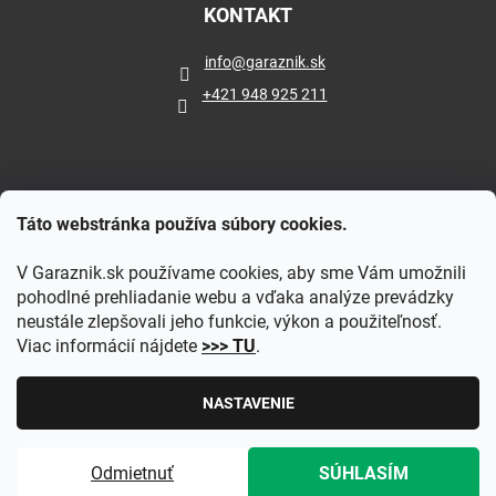
KONTAKT
info
@
garaznik.sk
+421 948 925 211
Táto webstránka používa súbory cookies.
V Garaznik.sk používame cookies, aby sme Vám umožnili
pohodlné prehliadanie webu a vďaka analýze prevádzky
neustále zlepšovali jeho funkcie, výkon a použiteľnosť.
Viac informácií nájdete
>>> TU
.
Vytvoril Shoptet
|
Upravil Balkys
NASTAVENIE
Copyright 2026
Garaznik.sk
. Všetky práva vyhradené.
Upraviť
Odmietnuť
SÚHLASÍM
nastavenie cookies