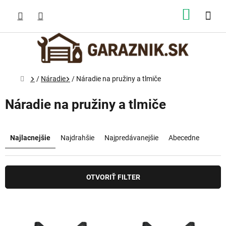
Prejsť
na
NÁKUP
obsah
KOŠÍK
Domov
/
Náradie
/
Náradie na pružiny a tlmiče
Náradie na pružiny a tlmiče
R
a
Najlacnejšie
Najdrahšie
Najpredávanejšie
Abecedne
d
e
n
OTVORIŤ FILTER
i
e
p
V
r
ý
o
p