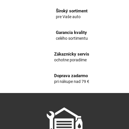
v
l
Široký sortiment
á
pre Vaše auto
d
a
c
Garancia kvality
i
celého sortimentu
e
p
r
Zákaznícky servis
v
ochotne poradíme
k
y
v
Doprava zadarmo
ý
pri nákupe nad 79 €
p
i
Z
s
á
u
p
ä
t
i