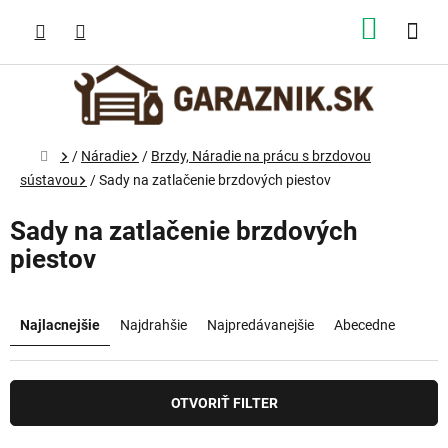
Prejsť
na
NÁKUP
obsah
KOŠÍK
Domov
/
Náradie
/
Brzdy, Náradie na prácu s brzdovou
sústavou
/
Sady na zatlačenie brzdových piestov
Sady na zatlačenie brzdových
piestov
R
a
Najlacnejšie
Najdrahšie
Najpredávanejšie
Abecedne
d
e
n
OTVORIŤ FILTER
i
e