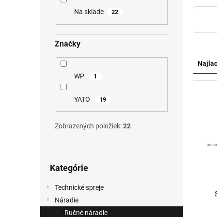
Na sklade
22
Značky
R
a
Najlac
d
WP
1
e
n
V
YATO
19
i
ý
e
p
p
i
Zobrazených položiek:
22
r
s
o
p
d
r
Preskočiť
Kategórie
u
o
kategórie
k
d
Technické spreje
t
u
o
k
Náradie
v
t
Ručné náradie