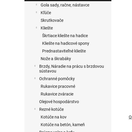
o
Gola sady, račne, nástavce
v
Kľúče
Skrutkovače
Kliešte
Škrtiace kliešte na hadice
Kliešte na hadicové spony
Prednastaviteľné kliešte
Nože a škrabáky
Brzdy, Náradie na prácu s brzdovou
sústavou
Ochranné pomôcky
Rukavice pracovné
Rukavice zváracie
Olejové hospodárstvo
Rezné kotúče
Kotúče na kov
O
Kotúče na betón, kameň