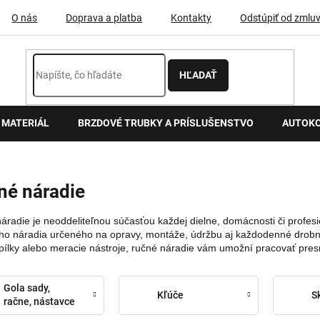
O nás
Doprava a platba
Kontakty
Odstúpiť od zmlu
HĽADAŤ
 MATERIÁL
BRZDOVÉ TRUBKY A PRÍSLUŠENSTVO
AUTOK
né náradie
áradie je neoddeliteľnou súčasťou každej dielne, domácnosti či profesi
ého náradia určeného na opravy, montáže, údržbu aj každodenné drobné 
, pílky alebo meracie nástroje, ručné náradie vám umožní pracovať presn
Gola sady,
Kľúče
S
račne, nástavce