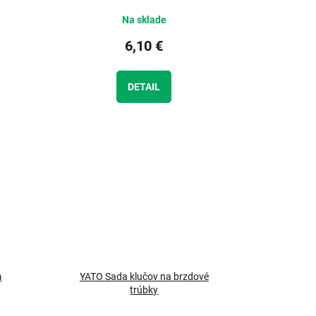
Na sklade
6,10 €
DETAIL
m
YATO Sada klučov na brzdové
trúbky