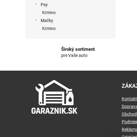
Psy
Krmivo
Mačky
Krmivo
Široký sortiment
pre Vaše auto
Z
á
ZÁKA
p
ä
Kontakt
t
i
Doprava
e
Obchod
Podmien
Reklamá