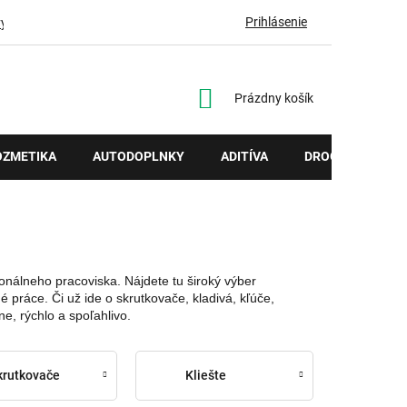
Prihlásenie
vy
NÁKUPNÝ
Prázdny košík
KOŠÍK
OZMETIKA
AUTODOPLNKY
ADITÍVA
DROGÉRIA
onálneho pracoviska. Nájdete tu široký výber
práce. Či už ide o skrutkovače, kladivá, kľúče,
e, rýchlo a spoľahlivo.
krutkovače
Kliešte