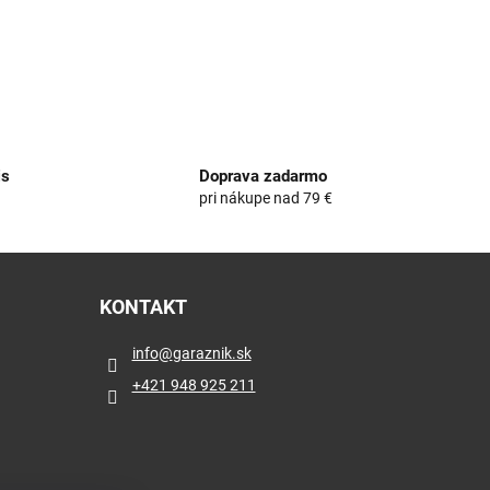
is
Doprava zadarmo
e
pri nákupe nad 79 €
KONTAKT
info
@
garaznik.sk
+421 948 925 211