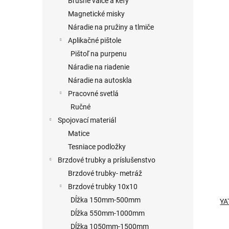
Brúsne valce a kefy
Magnetické misky
Náradie na pružiny a tlmiče
Aplikačné pištole
Pištoľ na purpenu
Náradie na riadenie
Náradie na autoskla
Pracovné svetlá
Ručné
Spojovací materiál
Matice
Tesniace podložky
Brzdové trubky a príslušenstvo
Brzdové trubky- metráž
Brzdové trubky 10x10
Dĺžka 150mm-500mm
YA
Dĺžka 550mm-1000mm
Dĺžka 1050mm-1500mm