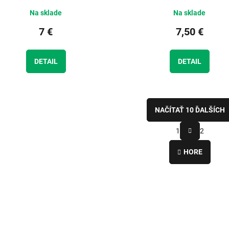
Na sklade
Na sklade
7 €
7,50 €
DETAIL
DETAIL
NAČÍTAŤ 10 ĎALŠÍCH
S
1
2
t
O
r
v
á
HORE
l
n
á
k
d
o
a
v
c
a
i
n
e
i
e
p