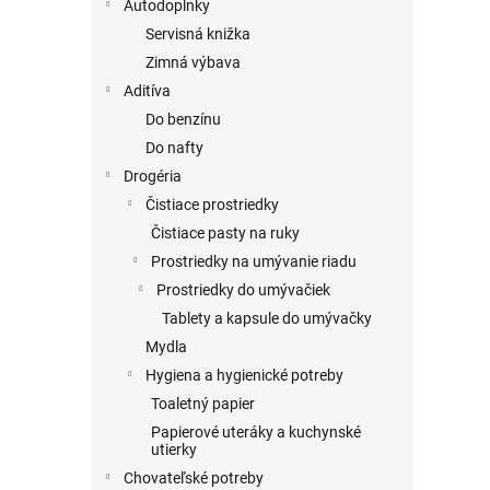
Autodoplnky
Servisná knižka
Zimná výbava
Aditíva
Do benzínu
Do nafty
Drogéria
Čistiace prostriedky
Čistiace pasty na ruky
Prostriedky na umývanie riadu
Prostriedky do umývačiek
Tablety a kapsule do umývačky
Mydla
Hygiena a hygienické potreby
Toaletný papier
Papierové uteráky a kuchynské
utierky
Chovateľské potreby