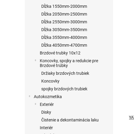
Dĺžka 1550mm-2000mm
Dĺžka 2050mm-2500mm
Dĺžka 2550mm-3000mm
Dĺžka 3050mm-3500mm
Dĺžka 3550mm-4000mm
Dĺžka 4050mm-4700mm
Brzdové trubky 10x12
Koncovky, spojky a redukcie pre
Brzdové trúbky
Držiaky brzdových trubiek
Koncovky
spojky brzdových trubiek
Autokozmetika
Exteriér
Disky
YA
Čistenie a dekontaminácia laku
Interiér