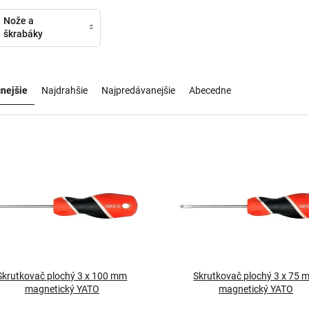
Nože a
škrabáky
nejšie
Najdrahšie
Najpredávanejšie
Abecedne
Skrutkovač plochý 3 x 100 mm
Skrutkovač plochý 3 x 75
magnetický YATO
magnetický YATO