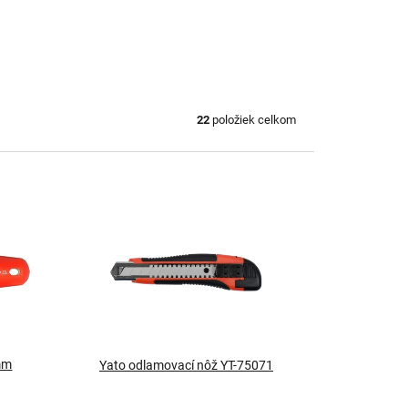
22
položiek celkom
 mm
Yato odlamovací nôž YT-75071