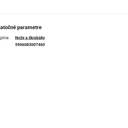
atočné parametre
gória
:
Nože a škrabáky
5906083007460