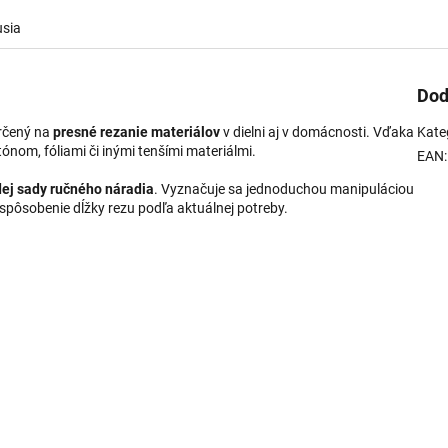
usia
Dod
určený na
presné rezanie materiálov
v dielni aj v domácnosti. Vďaka
Kate
tónom, fóliami či inými tenšími materiálmi.
EAN
:
dej sady ručného náradia
. Vyznačuje sa jednoduchou manipuláciou
ispôsobenie dĺžky rezu podľa aktuálnej potreby.