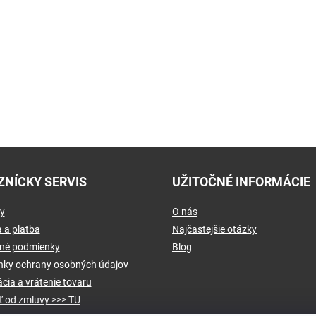
ZNÍCKY SERVIS
UŽITOČNÉ INFORMÁCIE
y
O nás
 a platba
Najčastejšie otázky
né podmienky
Blog
ky ochrany osobných údajov
cia a vrátenie tovaru
ť od zmluvy >>> TU