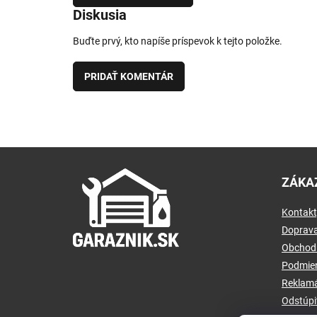
Diskusia
Buďte prvý, kto napíše príspevok k tejto položke.
PRIDAŤ KOMENTÁR
Z
á
ZÁKA
p
ä
Kontakt
t
i
Doprava
e
Obchod
Podmien
Reklamá
Odstúpi