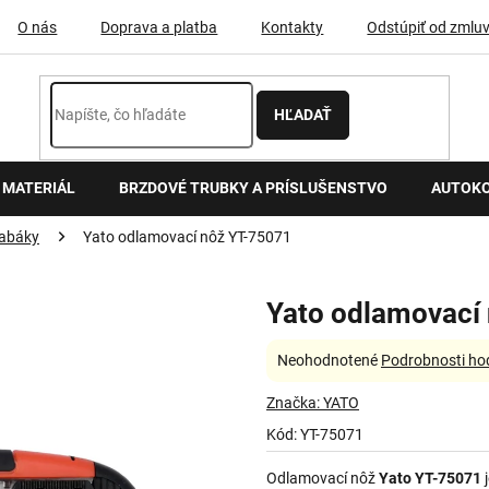
O nás
Doprava a platba
Kontakty
Odstúpiť od zmlu
HĽADAŤ
 MATERIÁL
BRZDOVÉ TRUBKY A PRÍSLUŠENSTVO
AUTOK
rabáky
Yato odlamovací nôž YT-75071
Yato odlamovací
Priemerné
Neohodnotené
Podrobnosti ho
hodnotenie
produktu
Značka:
YATO
je
Kód:
YT-75071
0,0
z
Odlamovací nôž
Yato YT-75071
j
5