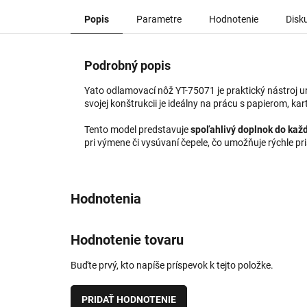
Popis
Parametre
Hodnotenie
Disk
Podrobný popis
Yato odlamovací nôž YT-75071 je praktický nástroj 
svojej konštrukcii je ideálny na prácu s papierom, kar
Tento model predstavuje
spoľahlivý doplnok do kaž
pri výmene či vysúvaní čepele, čo umožňuje rýchle pr
Hodnotenie tovaru
Buďte prvý, kto napíše príspevok k tejto položke.
PRIDAŤ HODNOTENIE