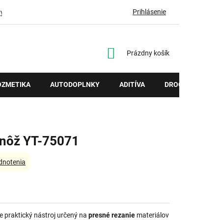
Prihlásenie
vy
NÁKUPNÝ
Prázdny košík
KOŠÍK
OZMETIKA
AUTODOPLNKY
ADITÍVA
DROGÉRIA
 nôž YT-75071
dnotenia
e praktický nástroj určený na
presné rezanie
materiálov