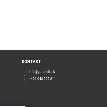
KONTAKT
info
@
garaznik.sk
+421 948 925 211