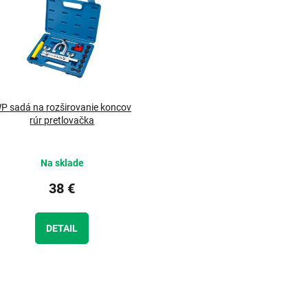
P sadá na rozširovanie koncov
rúr pretlovačka
Na sklade
38 €
DETAIL
O
v