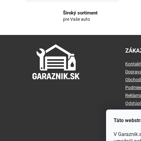
Široký sortiment
pre Vaše auto
Z
á
ZÁKA
p
ä
Kontakt
t
i
Doprava
e
Obchod
Podmien
Reklamá
Odstúpi
Táto webstr
V Garaznik.