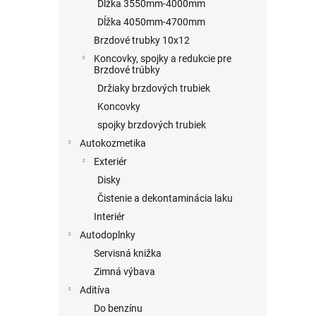
Dĺžka 3550mm-4000mm
Dĺžka 4050mm-4700mm
Brzdové trubky 10x12
Koncovky, spojky a redukcie pre
Brzdové trúbky
Držiaky brzdových trubiek
Koncovky
spojky brzdových trubiek
Autokozmetika
Exteriér
Disky
Čistenie a dekontaminácia laku
Interiér
Autodoplnky
Servisná knižka
Zimná výbava
Aditíva
Do benzínu