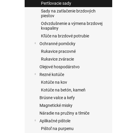
Pertlovacie sady
Sady na zatlačenie brzdových
piestov
Odvzdušnenie a výmena brzdovej
kvapaliny
Kľúče na brzdové potrubie
Ochranné pomôcky
Rukavice pracovné
Rukavice zváracie
Olejové hospodárstvo
Rezné kotúče
Kotúče na kov
Kotúče na betón, kameň
Brúsne valce a kefy
Magnetické misky
Náradie na pružiny a tlmiče
Aplikačné pištole
Pištoľ na purpenu