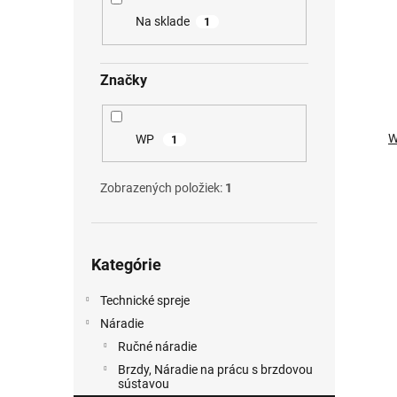
p
i
Na sklade
1
r
s
o
p
d
r
Značky
u
o
k
d
t
u
W
WP
1
o
k
v
t
o
Zobrazených položiek:
1
v
Preskočiť
Kategórie
kategórie
Technické spreje
Náradie
Ručné náradie
Brzdy, Náradie na prácu s brzdovou
sústavou