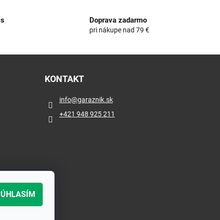
is
Doprava zadarmo
e
pri nákupe nad 79 €
KONTAKT
info
@
garaznik.sk
+421 948 925 211
SÚHLASÍM