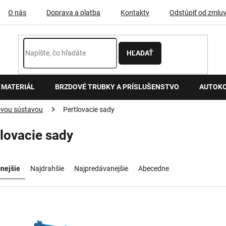
O nás
Doprava a platba
Kontakty
Odstúpiť od zmlu
HĽADAŤ
 MATERIÁL
BRZDOVÉ TRUBKY A PRÍSLUŠENSTVO
AUTOK
dovou sústavou
Pertlovacie sady
lovacie sady
nejšie
Najdrahšie
Najpredávanejšie
Abecedne