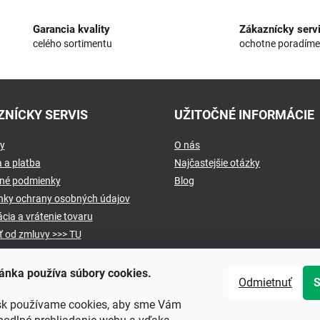
Garancia kvality
Zákaznícky serv
celého sortimentu
ochotne poradím
ZNÍCKY SERVIS
UŽITOČNÉ INFORMÁCIE
y
O nás
 a platba
Najčastejšie otázky
né podmienky
Blog
ky ochrany osobných údajov
cia a vrátenie tovaru
ť od zmluvy >>> TU
ánka používa súbory cookies.
Odmietnuť
sk používame cookies, aby sme Vám