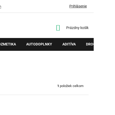
Prihlásenie
vy
NÁKUPNÝ
Prázdny košík
KOŠÍK
OZMETIKA
AUTODOPLNKY
ADITÍVA
DROGÉRIA
1
položiek celkom