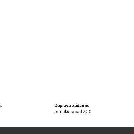
is
Doprava zadarmo
e
pri nákupe nad 79 €