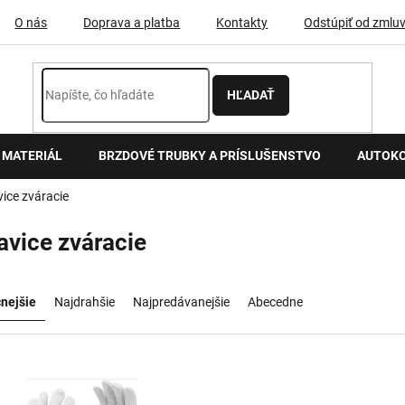
O nás
Doprava a platba
Kontakty
Odstúpiť od zmlu
HĽADAŤ
 MATERIÁL
BRZDOVÉ TRUBKY A PRÍSLUŠENSTVO
AUTOK
ice zváracie
vice zváracie
nejšie
Najdrahšie
Najpredávanejšie
Abecedne