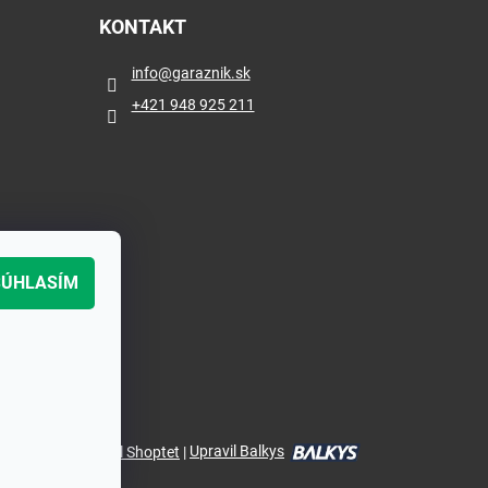
KONTAKT
info
@
garaznik.sk
+421 948 925 211
SÚHLASÍM
Vytvoril Shoptet
|
Upravil Balkys