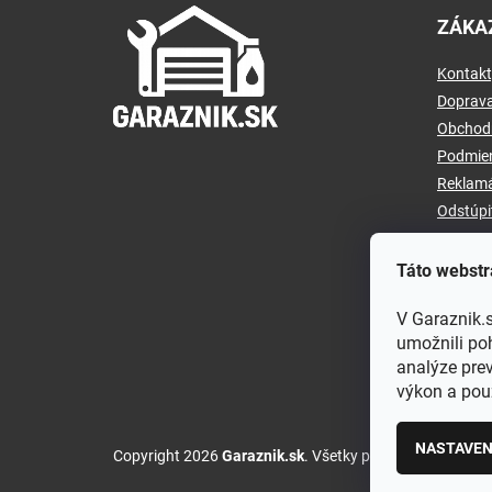
á
ZÁKA
p
ä
Kontakt
t
i
Doprava
e
Obchod
Podmien
Reklamá
Odstúpi
Táto webstr
V Garaznik.
umožnili po
analýze prev
výkon a použ
NASTAVEN
Copyright 2026
Garaznik.sk
. Všetky práva vyhradené.
U