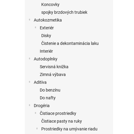
Koncovky
spojky brzdových trubiek
Autokozmetika
Exteriér
Disky
Čistenie a dekontaminácia laku
Interiér
Autodoplnky
Servisná knižka
Zimná výbava
Aditíva
Do benzínu
Do nafty
Drogéria
Čistiace prostriedky
Čistiace pasty na ruky
Prostriedky na umývanie riadu