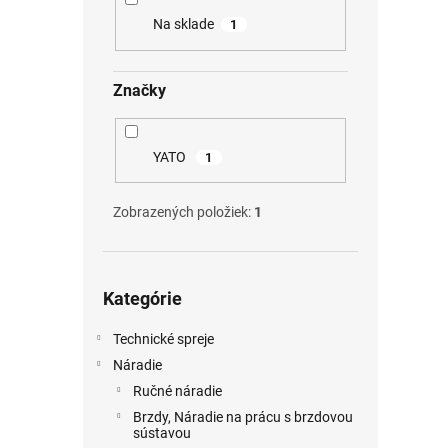
p
i
Na sklade
1
r
s
o
p
d
r
Značky
u
o
k
d
t
u
YATO
1
o
k
v
t
o
Zobrazených položiek:
1
v
Preskočiť
Kategórie
kategórie
Technické spreje
Náradie
Ručné náradie
Brzdy, Náradie na prácu s brzdovou
sústavou