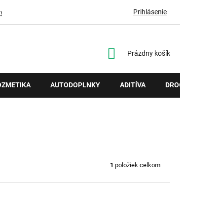
Prihlásenie
vy
NÁKUPNÝ
Prázdny košík
KOŠÍK
OZMETIKA
AUTODOPLNKY
ADITÍVA
DROGÉRIA
1
položiek celkom