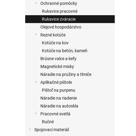
Ochranné pomôcky
Rukavice pracovné
Rukavice zváracie
Olejové hospodárstvo
Rezné kotúče
Kotúče na kov
Kotúče na betón, kameň
Brúsne valce a kefy
Magnetické misky
Náradie na pružiny a tlmiče
Aplikačné pištole
Pištoľ na purpenu
Náradie na riadenie
Náradie na autoskla
Pracovné svetlá
Ručné
Spojovací materiál