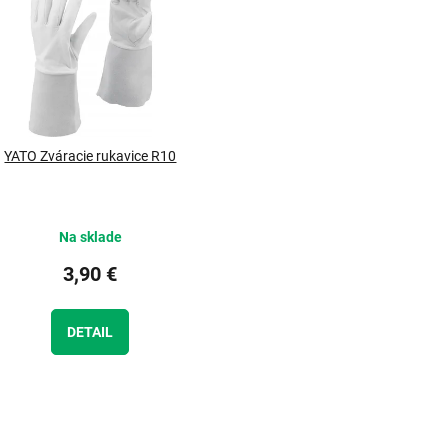
YATO Zváracie rukavice R10
Na sklade
3,90 €
DETAIL
O
v