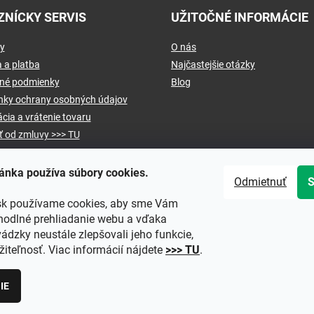
ZNÍCKY SERVIS
UŽITOČNÉ INFORMÁCIE
y
O nás
 a platba
Najčastejšie otázky
né podmienky
Blog
ky ochrany osobných údajov
cia a vrátenie tovaru
ť od zmluvy >>> TU
ánka používa súbory cookies.
Odmietnuť
sk používame cookies, aby sme Vám
hodlné prehliadanie webu a vďaka
ádzky neustále zlepšovali jeho funkcie,
iteľnosť. Viac informácií nájdete
>>> TU
.
IE
praviť nastavenie cookies