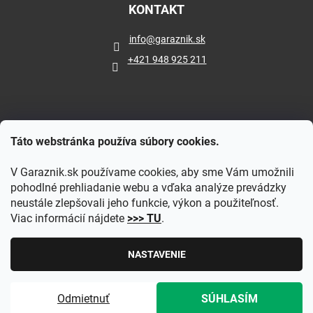
KONTAKT
info
@
garaznik.sk
+421 948 925 211
Táto webstránka používa súbory cookies.
V Garaznik.sk používame cookies, aby sme Vám umožnili
pohodlné prehliadanie webu a vďaka analýze prevádzky
neustále zlepšovali jeho funkcie, výkon a použiteľnosť.
Viac informácií nájdete
>>> TU
.
Vytvoril Shoptet
|
Upravil Balkys
NASTAVENIE
Copyright 2026
Garaznik.sk
. Všetky práva vyhradené.
Upraviť
Odmietnuť
SÚHLASÍM
nastavenie cookies