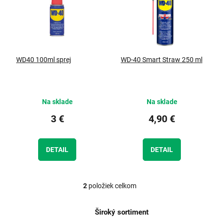
d
i
u
s
k
p
t
r
o
o
WD40 100ml sprej
WD-40 Smart Straw 250 ml
v
d
u
k
t
Na sklade
Na sklade
o
v
3 €
4,90 €
DETAIL
DETAIL
2
položiek celkom
O
v
l
Široký sortiment
á