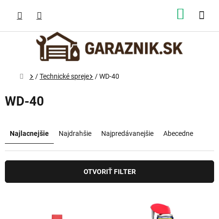
Prejsť
na
NÁKUP
obsah
KOŠÍK
Domov
/
Technické spreje
/
WD-40
WD-40
R
a
Najlacnejšie
Najdrahšie
Najpredávanejšie
Abecedne
d
e
n
OTVORIŤ FILTER
i
e
p
V
r
ý
o
p