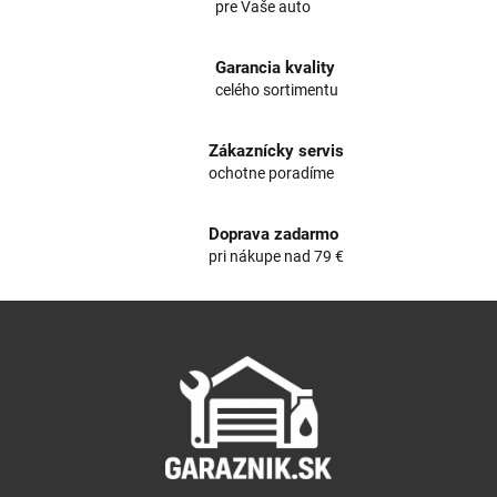
pre Vaše auto
d
a
c
Garancia kvality
i
celého sortimentu
e
p
r
Zákaznícky servis
v
ochotne poradíme
k
y
v
Doprava zadarmo
ý
pri nákupe nad 79 €
p
i
Z
s
á
u
p
ä
t
i
e