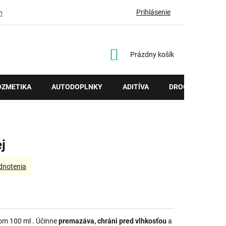
Prihlásenie
vy
NÁKUPNÝ
Prázdny košík
KOŠÍK
OZMETIKA
AUTODOPLNKY
ADITÍVA
DROGÉRIA
j
dnotenia
mom 100 ml
. Účinne
premazáva, chráni pred vlhkosťou
a