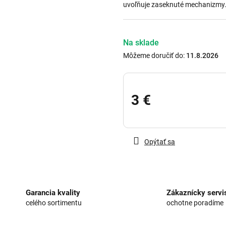
uvoľňuje zaseknuté mechanizmy
hviezdičiek.
Na sklade
Môžeme doručiť do:
11.8.2026
3 €
Jednotková
cena:
Opýtať sa
Garancia kvality
Zákaznícky servi
celého sortimentu
ochotne poradíme