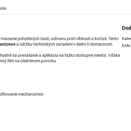
usia
Dod
mazanie pohyblivých častí, ochranu proti vlhkosti a korózii. Tento
Kate
hanizmov
a údržbu technických zariadení v dielni či domácnosti.
EAN
:
vhodné na prenášanie a aplikáciu na ťažko dostupné miesta. Vďaka
nný film na ošetrenom povrchu.
uvoľňovanie mechanizmov