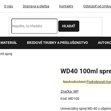
O nás
Doprava a platba
Kontakty
Odstúpiť od zmlu
HĽADAŤ
 MATERIÁL
BRZDOVÉ TRUBKY A PRÍSLUŠENSTVO
AUTOK
l sprej
WD40 100ml spre
Priemerné
Neohodnotené
Podrobnosti ho
hodnotenie
produktu
Značka:
WP
je
Kód:
WD100
0,0
z
Univerzálny sprej WD-40 s obje
5