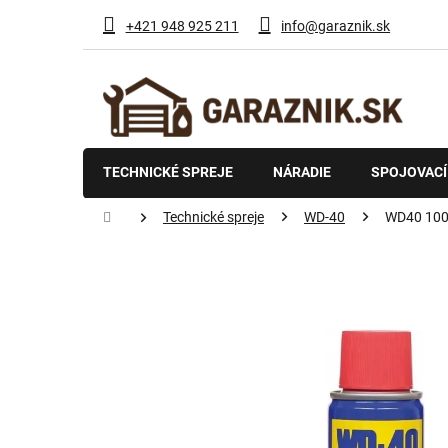
Prejsť
+421 948 925 211
info@garaznik.sk
na
obsah
TECHNICKÉ SPREJE
NÁRADIE
SPOJOVACÍ
Domov
Technické spreje
WD-40
WD40 100m