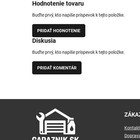
Hodnotenie tovaru
Buďte prvý, kto napíše príspevok k tejto položke.
PRIDAŤ HODNOTENIE
Diskusia
Buďte prvý, kto napíše príspevok k tejto položke.
PRIDAŤ KOMENTÁR
Z
á
ZÁKA
p
ä
Kontakt
t
i
Doprava