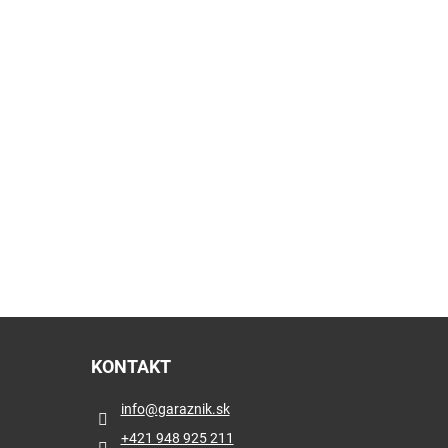
KONTAKT
info
@
garaznik.sk
+421 948 925 211