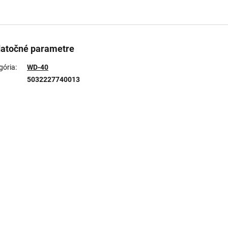
atočné parametre
gória
:
WD-40
5032227740013