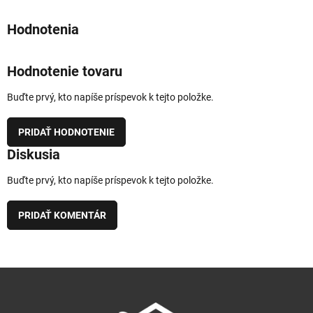
Hodnotenie tovaru
Buďte prvý, kto napíše príspevok k tejto položke.
PRIDAŤ HODNOTENIE
Diskusia
Buďte prvý, kto napíše príspevok k tejto položke.
PRIDAŤ KOMENTÁR
Z
á
p