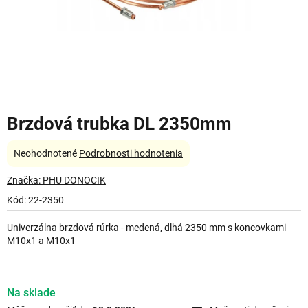
Brzdová trubka DL 2350mm
Priemerné
Neohodnotené
Podrobnosti hodnotenia
hodnotenie
produktu
Značka:
PHU DONOCIK
je
Kód:
22-2350
0,0
z
Univerzálna brzdová rúrka - medená, dlhá 2350 mm s koncovkami
5
M10x1 a M10x1
hviezdičiek.
Na sklade