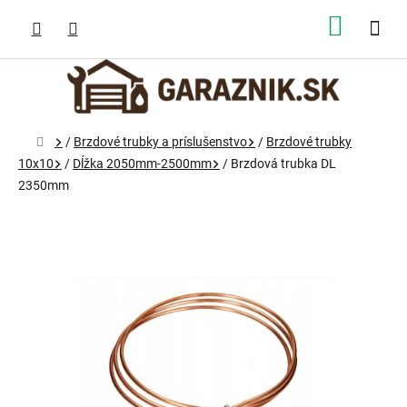
Prejsť
na
NÁKUP
obsah
KOŠÍK
Domov
/
Brzdové trubky a príslušenstvo
/
Brzdové trubky
10x10
/
Dĺžka 2050mm-2500mm
/
Brzdová trubka DL
2350mm