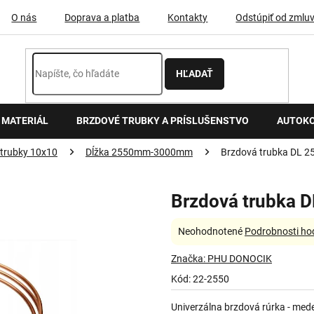
O nás
Doprava a platba
Kontakty
Odstúpiť od zmlu
HĽADAŤ
 MATERIÁL
BRZDOVÉ TRUBKY A PRÍSLUŠENSTVO
AUTOK
 trubky 10x10
Dĺžka 2550mm-3000mm
Brzdová trubka DL 
Brzdová trubka
Priemerné
Neohodnotené
Podrobnosti ho
hodnotenie
produktu
Značka:
PHU DONOCIK
je
Kód:
22-2550
0,0
z
Univerzálna brzdová rúrka - me
5