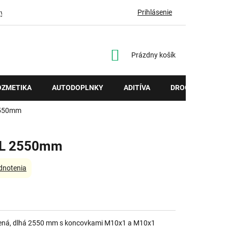
Prihlásenie
vy
NÁKUPNÝ
Prázdny košík
KOŠÍK
OZMETIKA
AUTODOPLNKY
ADITÍVA
DROGÉRIA
2550mm
 DL 2550mm
dnotenia
dená, dlhá 2550 mm s koncovkami M10x1 a M10x1