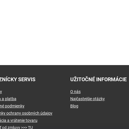
ZNÍCKY SERVIS
UŽITOČNÉ INFORMÁCIE
y
O nás
 a platba
Najčastejšie otázky
né podmienky
Blog
ky ochrany osobných údajov
cia a vrátenie tovaru
ť od zmluvy >>> TU