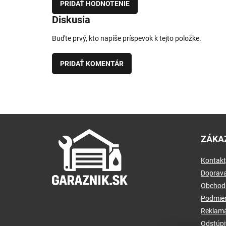
PRIDAŤ HODNOTENIE
Diskusia
Buďte prvý, kto napíše príspevok k tejto položke.
PRIDAŤ KOMENTÁR
Z
á
ZÁKA
p
ä
Kontakt
t
i
Doprava
e
Obchod
Podmien
Reklamá
Odstúpi