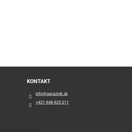
KONTAKT
info
@
garaznik.sk
+421 948 925 211