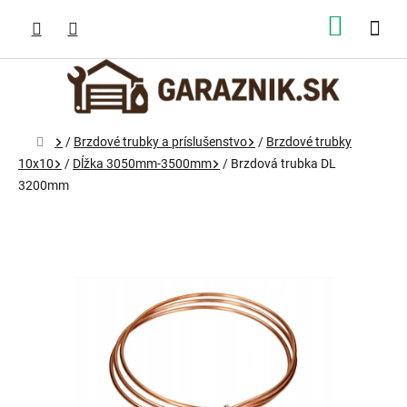
Prejsť
na
NÁKUP
obsah
KOŠÍK
Domov
/
Brzdové trubky a príslušenstvo
/
Brzdové trubky
10x10
/
Dĺžka 3050mm-3500mm
/
Brzdová trubka DL
3200mm