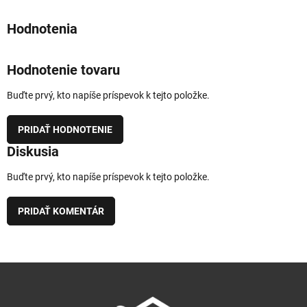
Hodnotenie tovaru
Buďte prvý, kto napíše príspevok k tejto položke.
PRIDAŤ HODNOTENIE
Diskusia
Buďte prvý, kto napíše príspevok k tejto položke.
PRIDAŤ KOMENTÁR
Z
á
p