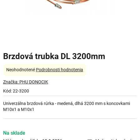
Brzdová trubka DL 3200mm
Priemerné
Neohodnotené
Podrobnosti hodnotenia
hodnotenie
produktu
Značka:
PHU DONOCIK
je
Kód:
22-3200
0,0
z
Univerzálna brzdová rúrka - medená, dlhá 3200 mm s koncovkami
5
M10x1 a M10x1
hviezdičiek.
Na sklade