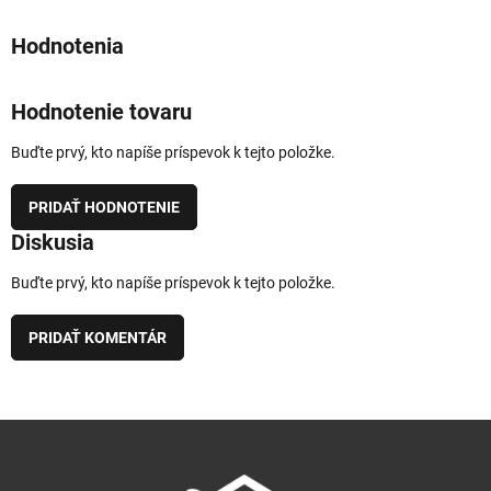
Hodnotenie tovaru
Buďte prvý, kto napíše príspevok k tejto položke.
PRIDAŤ HODNOTENIE
Diskusia
Buďte prvý, kto napíše príspevok k tejto položke.
PRIDAŤ KOMENTÁR
Z
á
p