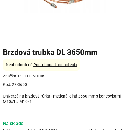
Brzdová trubka DL 3650mm
Priemerné
Neohodnotené
Podrobnosti hodnotenia
hodnotenie
produktu
Značka:
PHU DONOCIK
je
Kód:
22-3650
0,0
z
Univerzálna brzdová rúrka - medená, dlhá 3650 mm s koncovkami
5
M10x1 a M10x1
hviezdičiek.
Na sklade