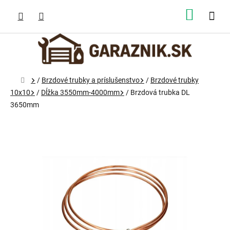
Prejsť
na
NÁKUP
obsah
KOŠÍK
Domov
/
Brzdové trubky a príslušenstvo
/
Brzdové trubky
10x10
/
Dĺžka 3550mm-4000mm
/
Brzdová trubka DL
3650mm