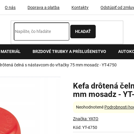
O nás
Doprava a platba
Kontakty
Odstúpiť od zmlu
HĽADAŤ
 MATERIÁL
BRZDOVÉ TRUBKY A PRÍSLUŠENSTVO
AUTOK
drôtená čelná s nástavcom do vŕtačky 75 mm mosadz - YT-4750
Kefa drôtená čel
mm mosadz - YT
Priemerné
Neohodnotené
Podrobnosti ho
hodnotenie
produktu
Značka:
YATO
je
Kód:
YT-4750
0,0