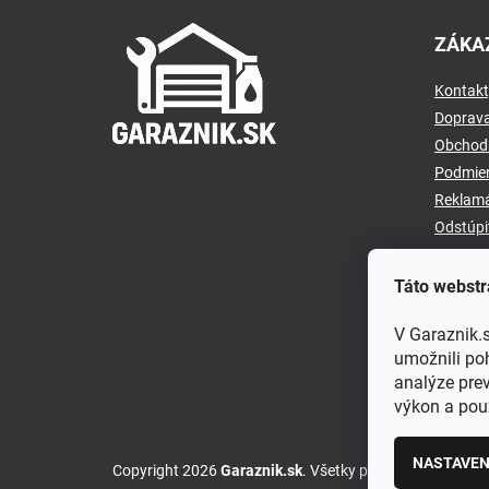
Z
á
ZÁKA
p
ä
Kontakt
t
i
Doprava
e
Obchod
Podmien
Reklamá
Odstúpi
Táto webstr
V Garaznik.
umožnili po
analýze prev
výkon a použ
NASTAVEN
Copyright 2026
Garaznik.sk
. Všetky práva vyhradené.
U