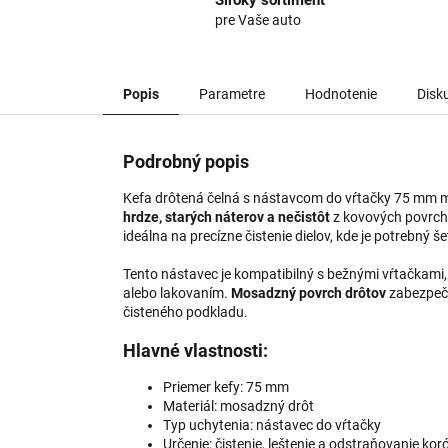
Široký sortiment
pre Vaše auto
Popis
Parametre
Hodnotenie
Disk
Podrobný popis
Kefa drôtená čelná s nástavcom do vŕtačky 75 mm m
hrdze, starých náterov a nečistôt
z kovových povrch
ideálna na precízne čistenie dielov, kde je potrebný 
Tento nástavec je kompatibilný s bežnými vŕtačkami
alebo lakovaním.
Mosadzný povrch drôtov
zabezpeču
čisteného podkladu.
Hlavné vlastnosti:
Priemer kefy: 75 mm
Materiál: mosadzný drôt
Typ uchytenia: nástavec do vŕtačky
Určenie: čistenie, leštenie a odstraňovanie kor