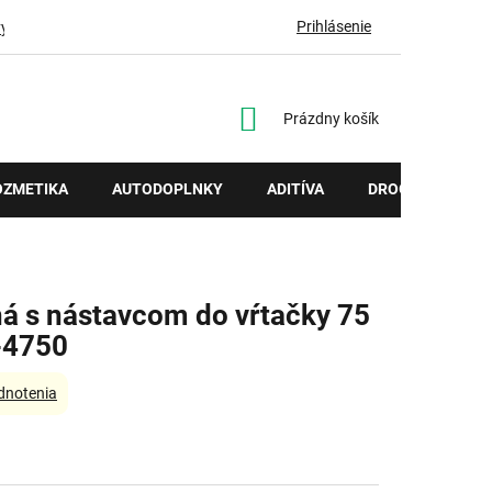
Prihlásenie
vy
NÁKUPNÝ
Prázdny košík
KOŠÍK
OZMETIKA
AUTODOPLNKY
ADITÍVA
DROGÉRIA
ná s nástavcom do vŕtačky 75
-4750
dnotenia