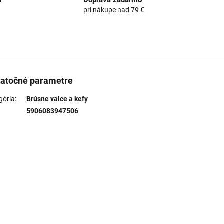
s
Doprava zadarmo
pri nákupe nad 79 €
atočné parametre
gória
:
Brúsne valce a kefy
5906083947506