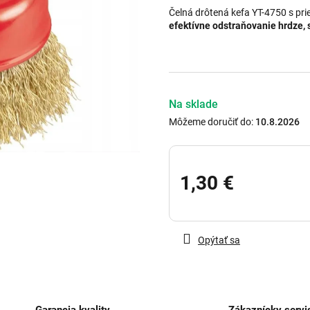
z
Čelná drôtená kefa YT-4750 s p
5
efektívne odstraňovanie hrdze, 
hviezdičiek.
Na sklade
Môžeme doručiť do:
10.8.2026
1,30 €
Jednotková
cena:
Opýtať sa