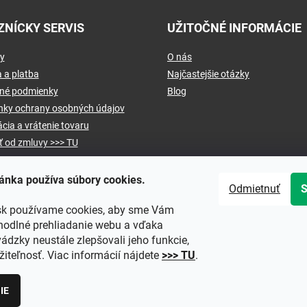
ZNÍCKY SERVIS
UŽITOČNÉ INFORMÁCIE
y
O nás
 a platba
Najčastejšie otázky
né podmienky
Blog
ky ochrany osobných údajov
cia a vrátenie tovaru
ť od zmluvy >>> TU
ánka používa súbory cookies.
Odmietnuť
sk používame cookies, aby sme Vám
hodlné prehliadanie webu a vďaka
ádzky neustále zlepšovali jeho funkcie,
iteľnosť. Viac informácií nájdete
>>> TU
.
IE
praviť nastavenie cookies