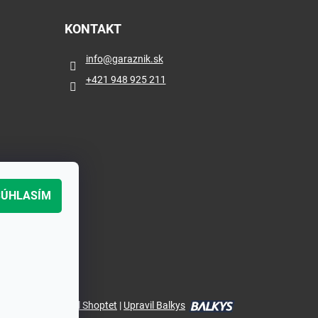
KONTAKT
info
@
garaznik.sk
+421 948 925 211
SÚHLASÍM
Vytvoril Shoptet
|
Upravil Balkys