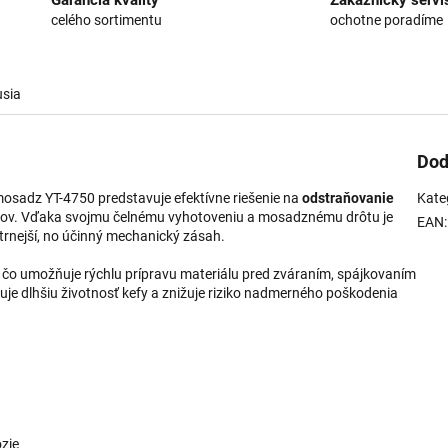
Garancia kvality
Zákaznícky servi
celého sortimentu
ochotne poradíme
usia
Dod
osadz YT-4750 predstavuje efektívne riešenie na
odstraňovanie
Kate
ov. Vďaka svojmu čelnému vyhotoveniu a mosadznému drôtu je
EAN
:
šetrnejší, no účinný mechanický zásah.
, čo umožňuje rýchlu prípravu materiálu pred zváraním, spájkovaním
je dlhšiu životnosť kefy a znižuje riziko nadmerného poškodenia
ózie