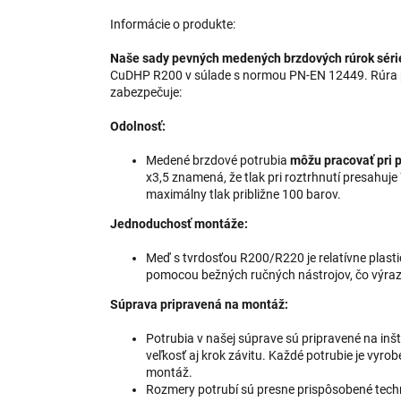
Informácie o produkte:
Naše sady pevných medených brzdových rúrok sé
CuDHP R200 v súlade s normou PN-EN 12449. Rúra 
zabezpečuje:
Odolnosť:
Medené brzdové potrubia
môžu pracovať pri 
x3,5 znamená, že tlak pri roztrhnutí presahu
maximálny tlak približne 100 barov.
Jednoduchosť montáže:
Meď s tvrdosťou R200/R220 je relatívne plasti
pomocou bežných ručných nástrojov, čo výrazn
Súprava pripravená na montáž:
Potrubia v našej súprave sú pripravené na in
veľkosť aj krok závitu. Každé potrubie je vyr
montáž.
Rozmery potrubí sú presne prispôsobené tech