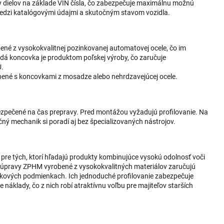
y dielov na základe VIN čísla, čo zabezpečuje maximálnu možnú
 medzi katalógovými údajmi a skutočným stavom vozidla.
né z vysokokvalitnej pozinkovanej automatovej ocele, čo im
ždá koncovka je produktom poľskej výroby, čo zaručuje
Ú.
ené s koncovkami z mosadze alebo nehrdzavejúcej ocele.
ezpečené na čas prepravy. Pred montážou vyžadujú profilovanie. Na
čný mechanik si poradí aj bez špecializovaných nástrojov.
re tých, ktorí hľadajú produkty kombinujúce vysokú odolnosť voči
 Súpravy ZPHM vyrobené z vysokokvalitných materiálov zaručujú
zkových podmienkach. Ich jednoduché profilovanie zabezpečuje
 náklady, čo z nich robí atraktívnu voľbu pre majiteľov starších