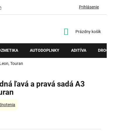
Prihlásenie
vy
NÁKUPNÝ
Prázdny košík
KOŠÍK
OZMETIKA
AUTODOPLNKY
ADITÍVA
DROGÉRIA
 Leon, Touran
dná ľavá a pravá sadá A3
uran
dnotenia