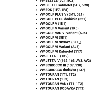
VW BEETLE (5C1, 5C2)
VW BEETLE kabriolet (5C7, 5C8)
VW EOS (1F7, 1F8)
VW GOLF PLUS V (5M1, 521)
VW GOLF PLUS dodávka (521)
VW GOLF V (1K1)
VW GOLF V Variant (1K5)
VW GOLF VAN VI Variant (AJ5)
VW GOLF VI (5K1)
VW GOLF VI Skrinka (5K1_)
VW GOLF VI Variant (AJ5)
VW GOLF VI Kabriolet (517)
VW JETTA III (1K2)
VW JETTA IV (162, 163, AV3, AV2)
VW SCIROCCO III (137, 138)
VW SCIROCCO dodávka (137)
VW TOURAN (1T1, 1T2)
VW TOURAN (1T3)
VW TOURAN VAN (1T1, 1T2)
VW TOURAN DODÁVKA (1T3)