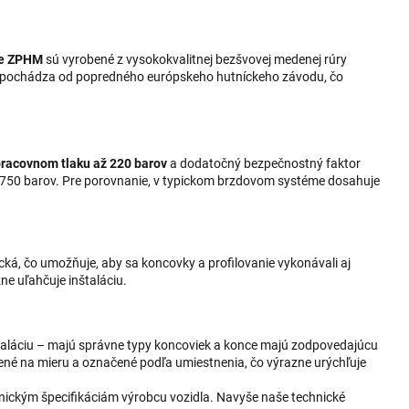
rie ZPHM
sú vyrobené z vysokokvalitnej bezšvovej medenej rúry
pochádza od popredného európskeho hutníckeho závodu, čo
pracovnom tlaku až 220 barov
a dodatočný bezpečnostný faktor
je 750 barov. Pre porovnanie, v typickom brzdovom systéme dosahuje
cká, čo umožňuje, aby sa koncovky a profilovanie vykonávali aj
e uľahčuje inštaláciu.
štaláciu – majú správne typy koncoviek a konce majú zodpovedajúcu
obené na mieru a označené podľa umiestnenia, čo výrazne urýchľuje
nickým špecifikáciám výrobcu vozidla. Navyše naše technické