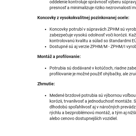
oddelenie kontroluje správnosť výberu súprav
presnosť a minimalizuje riziko nezrovnalostí
Koncovky z vysokokvalitnej pozinkovanej ocele:
Koncovky potrubí v súpravách ZPHM sú vyrobe
zabezpečuje vysokú odolnosť voči korózii. Ka
kontrolovanú kvalitu a súlad so štandardmi E
Dostupné sú aj verzie ZPHM/M - ZPHM/I vyrob
Montáž a profilovanie:
Potrubia sú dodávané v kotúčoch, riadne zab
profilovanie je možné použiť ohýbačky, ale zru
Zhrnutie:
Medené brzdové potrubia sú výbornou voľbou p
korózii, trvanlivosť a jednoduchosť montáže.
dlhodobú spoľahlivosť aj v náročných prevád
rýchlu a bezproblémovú montáž, a tým aj nižšie
alebo cenovo dostupnejších vozidiel.