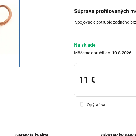
z
5
Súprava profilovaných m
hviezdičiek.
Spojovacie potrubie zadného brz
Na sklade
Môžeme doručiť do:
10.8.2026
11 €
Jednotková
cena:
Opýtať sa
Garancia kvality
Zákaznícky servi