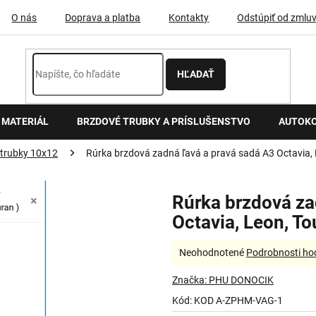
O nás
Doprava a platba
Kontakty
Odstúpiť od zmlu
HĽADAŤ
 MATERIÁL
BRZDOVÉ TRUBKY A PRÍSLUŠENSTVO
AUTOK
 trubky 10x12
Rúrka brzdová zadná ľavá a pravá sadá A3 Octavia,
Rúrka brzdová za
Octavia, Leon, To
Priemerné
Neohodnotené
Podrobnosti ho
hodnotenie
produktu
Značka:
PHU DONOCIK
je
Kód:
KOD A-ZPHM-VAG-1
0,0