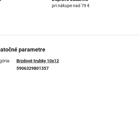
pri nákupe nad 79 €
atočné parametre
gória
:
Brzdové trubky 10x12
5906329801357