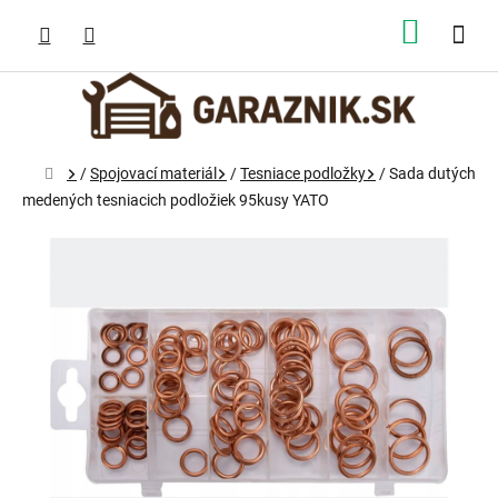
Prejsť
na
NÁKUP
obsah
KOŠÍK
Domov
/
Spojovací materiál
/
Tesniace podložky
/
Sada dutých
medených tesniacich podložiek 95kusy YATO