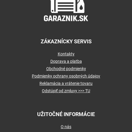
t
i
e
ZÁKAZNÍCKY SERVIS
Kontakty
Doprava a platba
Obchodné podmienky
Podmienky ochrany osobných údajov
Reklamácia a vrátenie tovaru
Odstúpiť od zmluvy >>> TU
UŽITOČNÉ INFORMÁCIE
O nás