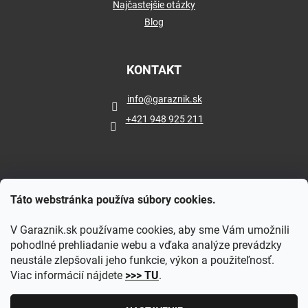
Najčastejšie otázky
Blog
KONTAKT
info
@
garaznik.sk
+421 948 925 211
Táto webstránka používa súbory cookies.
V Garaznik.sk používame cookies, aby sme Vám umožnili
pohodlné prehliadanie webu a vďaka analýze prevádzky
neustále zlepšovali jeho funkcie, výkon a použiteľnosť.
Viac informácií nájdete
>>> TU
.
Vytvoril Shoptet
|
Upravil Balkys