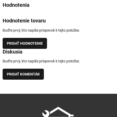
Hodnotenie tovaru
Buďte prvý, kto napíše príspevok k tejto položke.
PRIDAŤ HODNOTENIE
Diskusia
Buďte prvý, kto napíše príspevok k tejto položke.
PRIDAŤ KOMENTÁR
Z
á
p
ä