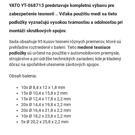
YATO YT-068713 predstavuje
kompletnú výbavu pre
zabezpečenie tesnosti
.. Vďaka použitiu medi sa tieto
podložky vyznačujú vysokou tvárnosťou a odolnosťou pri
montáži skrutkových spojov.
Sada obsahuje 95 kusov tesnení rôznych priemerov, ktoré sú
prehľadne roztriedené v balení. Tieto
medené tesniace
podložky
sú určené na použitie v automobilovom priemysle,
strojárstve a pri údržbe technických zariadení, kde je kladený
dôraz na spoľahlivé utesnenie závitových spojov.
Obsah balenia:
10x Ø 8,4 x 12 x 1,8 mm
15x Ø 10,4 x 15,8 x 2 mm
15x Ø 12,4 x 17,8 x 2,2 mm
20x Ø 14,4 x 19,8 x 2,2 mm
20x Ø 16,4 x 21,8 x 2,2 mm
10x Ø 18,2 x 23,8 x 2,2 mm
5x Ø 20,2 x 25,8 x 2,2 mm