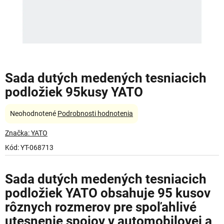
Sada dutých medených tesniacich
podložiek 95kusy YATO
Priemerné
Neohodnotené
Podrobnosti hodnotenia
hodnotenie
produktu
Značka:
YATO
je
Kód:
YT-068713
0,0
z
5
Sada dutých medených tesniacich
hviezdičiek.
podložiek YATO obsahuje
95 kusov
rôznych rozmerov pre spoľahlivé
utesnenie spojov
v automobilovej a