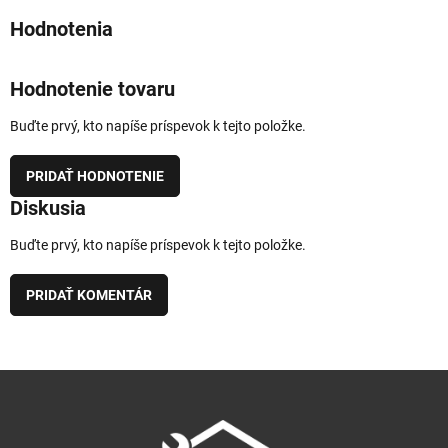
Hodnotenie tovaru
Buďte prvý, kto napíše príspevok k tejto položke.
PRIDAŤ HODNOTENIE
Diskusia
Buďte prvý, kto napíše príspevok k tejto položke.
PRIDAŤ KOMENTÁR
Z
á
p
ä