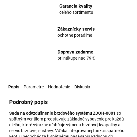
Garancia kvality
celého sortimentu
Zákaznícky servis
ochotne poradíme
Doprava zadarmo
pri nákupe nad 79 €
Popis
Parametre
Hodnotenie
Diskusia
Podrobný popis
Sada na odvzdušnenie brzdového systému ZDOH-0001
so
spätným ventilom predstavuje základné vybavenie pre každú
dielňu, ktoré výrazne uľahčuje výmenu brzdovej kvapaliny a
servis brzdovej sústavy. Vďaka integrovanej funkcii spätného
ventilu nedochádza k spätnému nasávaniu vzduchu do