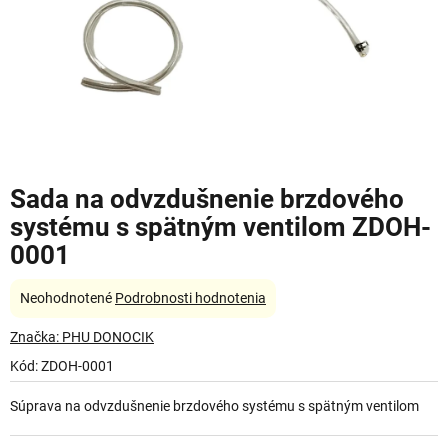
Sada na odvzdušnenie brzdového
systému s spätným ventilom ZDOH-
0001
Priemerné
Neohodnotené
Podrobnosti hodnotenia
hodnotenie
produktu
Značka:
PHU DONOCIK
je
Kód:
ZDOH-0001
0,0
z
Súprava na odvzdušnenie brzdového systému s spätným ventilom
5
hviezdičiek.