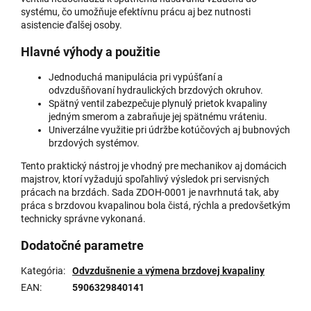
systému, čo umožňuje efektívnu prácu aj bez nutnosti
asistencie ďalšej osoby.
Hlavné výhody a použitie
Jednoduchá manipulácia pri vypúšťaní a
odvzdušňovaní hydraulických brzdových okruhov.
Spätný ventil zabezpečuje plynulý prietok kvapaliny
jedným smerom a zabraňuje jej spätnému vráteniu.
Univerzálne využitie pri údržbe kotúčových aj bubnových
brzdových systémov.
Tento praktický nástroj je vhodný pre mechanikov aj domácich
majstrov, ktorí vyžadujú spoľahlivý výsledok pri servisných
prácach na brzdách. Sada ZDOH-0001 je navrhnutá tak, aby
práca s brzdovou kvapalinou bola čistá, rýchla a predovšetkým
technicky správne vykonaná.
Dodatočné parametre
Kategória
:
Odvzdušnenie a výmena brzdovej kvapaliny
EAN
:
5906329840141