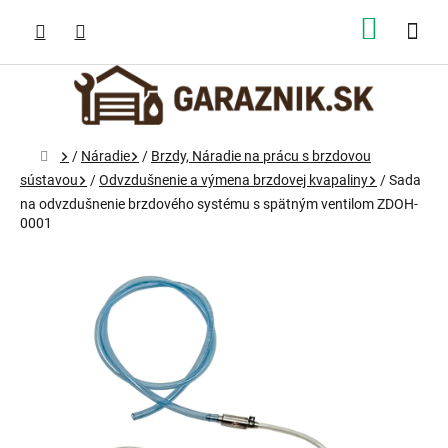
Prejsť
na
NÁKUP
obsah
KOŠÍK
Domov
/
Náradie
/
Brzdy, Náradie na prácu s brzdovou
sústavou
/
Odvzdušnenie a výmena brzdovej kvapaliny
/
Sada
na odvzdušnenie brzdového systému s spätným ventilom ZDOH-
0001