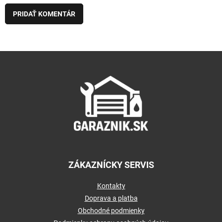
PRIDAŤ KOMENTÁR
Z
á
p
ä
t
i
e
ZÁKAZNÍCKY SERVIS
Kontakty
Doprava a platba
Obchodné podmienky