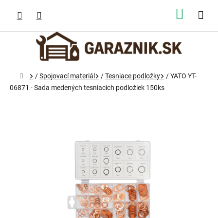
Prejsť
na
NÁKUP
obsah
KOŠÍK
Domov
/
Spojovací materiál
/
Tesniace podložky
/
YATO YT-
06871 - Sada medených tesniacich podložiek 150ks