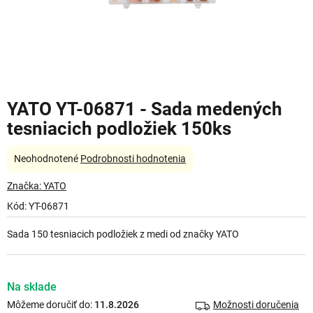
YATO YT-06871 - Sada medených
tesniacich podložiek 150ks
Priemerné
Neohodnotené
Podrobnosti hodnotenia
hodnotenie
produktu
Značka:
YATO
je
Kód:
YT-06871
0,0
z
Sada 150 tesniacich podložiek z medi od značky YATO
5
hviezdičiek.
Na sklade
Môžeme doručiť do:
11.8.2026
Možnosti doručenia