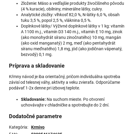
Zloženie: Mäso a vedľajšie produkty živočíšneho pôvodu
(4 % kuracie), obilniny, minerálne látky, cukry.
Analytické zložky: vlhkosť 82,0 %, N-látky 6,0 %, obsah
tuku 3,5 %, popol 2,5 %, vláknina 0,5 %.
Doplnkové látky/ Výživné doplnkové látky v 1 kg: vitamín
A 1100 m.j., vitamín D3 140 m.j., vitamín E 10 mg, zinok
(ako monohydrát síranu zinočnatého) 10 mg, mangán
(ako oxid manganatý) 2 mg, meď (ako pentahydrát
síranu meďnatého) 1,8 mg, jód (ako jodičnan vápenatý,
bezvodý) 0,1 mg.
Príprava a skladovanie
Kŕmny návod je iba orientačný, pričom individuálna spotreba
závisí od telesnej váhy, aktivity a veku zvieraťa. Odporúčame
podávať 1-2x denne pri izbovej teplote.
Skladovanie:
Na suchom mieste. Po otvorení
uchovávajte v chladničke a spotrebujte do 2 dní.
Dodatočné parametre
Kategória
:
Krmivo