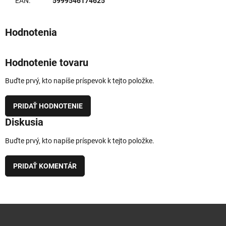
EAN
:
5999546174625
Hodnotenie tovaru
Buďte prvý, kto napíše príspevok k tejto položke.
PRIDAŤ HODNOTENIE
Diskusia
Buďte prvý, kto napíše príspevok k tejto položke.
PRIDAŤ KOMENTÁR
Z
á