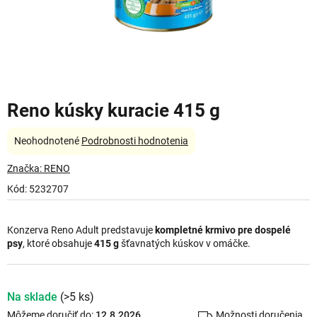
Reno kúsky kuracie 415 g
Priemerné
Neohodnotené
Podrobnosti hodnotenia
hodnotenie
produktu
Značka:
RENO
je
Kód:
5232707
0,0
z
5
Konzerva Reno Adult predstavuje
kompletné krmivo pre dospelé
hviezdičiek.
psy
, ktoré obsahuje
415 g
šťavnatých kúskov v omáčke.
Na sklade
(>5 ks)
Môžeme doručiť do:
12.8.2026
Možnosti doručenia