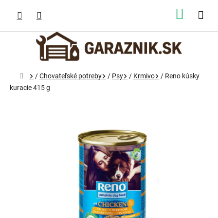
Prejsť
na
NÁKUP
obsah
KOŠÍK
Domov
/
Chovateľské potreby
/
Psy
/
Krmivo
/
Reno kúsky
kuracie 415 g