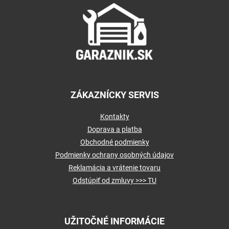
p
ä
t
i
e
ZÁKAZNÍCKY SERVIS
Kontakty
Doprava a platba
Obchodné podmienky
Podmienky ochrany osobných údajov
Reklamácia a vrátenie tovaru
Odstúpiť od zmluvy >>> TU
UŽITOČNÉ INFORMÁCIE