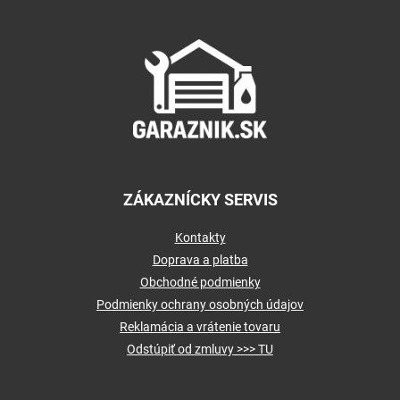
l
Z
á
á
d
p
a
ä
c
t
i
i
e
e
p
r
v
k
y
ZÁKAZNÍCKY SERVIS
v
ý
p
Kontakty
i
Doprava a platba
s
Obchodné podmienky
u
Podmienky ochrany osobných údajov
Reklamácia a vrátenie tovaru
Odstúpiť od zmluvy >>> TU