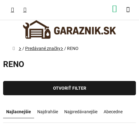
Prejsť
na
NÁKUP
obsah
KOŠÍK
Domov
/
Predávané značky
/
RENO
RENO
OTVORIŤ FILTER
R
a
Najlacnejšie
Najdrahšie
Najpredávanejšie
Abecedne
d
e
n
V
i
ý