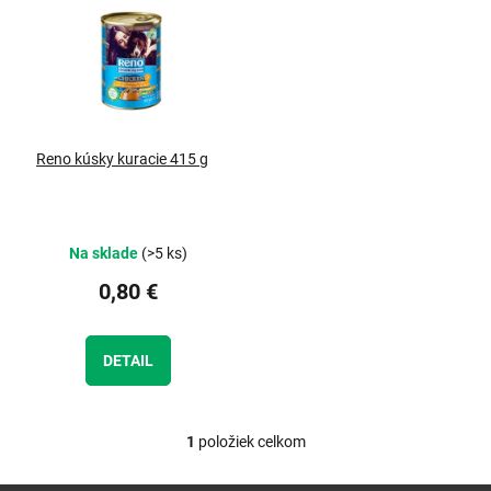
e
p
p
i
r
s
o
p
d
r
u
o
Reno kúsky kuracie 415 g
k
d
t
u
o
k
v
t
Na sklade
(>5 ks)
o
v
0,80 €
DETAIL
1
položiek celkom
O
v